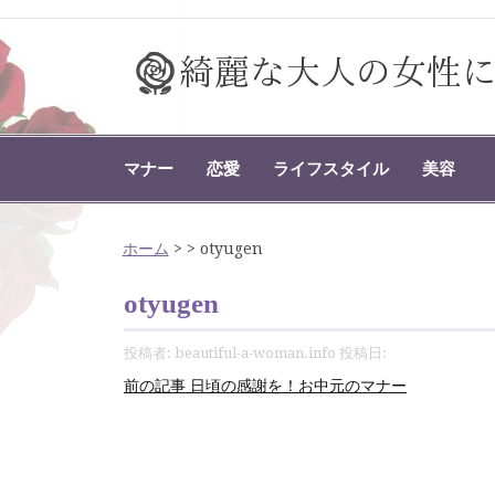
コ
ン
テ
ン
ツ
綺麗な大人の女性になり
綺麗な大人の女性になりたい人の情報サイト
へ
ス
マナー
恋愛
ライフスタイル
美容
キ
ッ
プ
ホーム
>
>
otyugen
otyugen
投稿者:
beautiful-a-woman.info
投稿日:
続
前の記事
日頃の感謝を！お中元のマナー
き
を