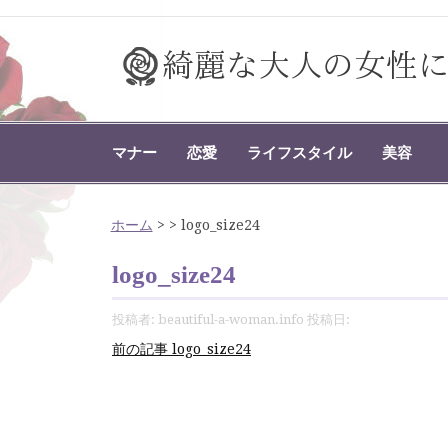
コ
ン
テ
ン
ツ
綺麗な大人の女性になり
綺麗な大人の女性になりたい人の情報サイト
へ
ス
マナー
恋愛
ライフスタイル
美容
キ
ッ
プ
ホーム
>
>
logo_size24
logo_size24
投稿者:
beautiful-a-woman.info
投稿日:
続
前の記事
logo_size24
き
を