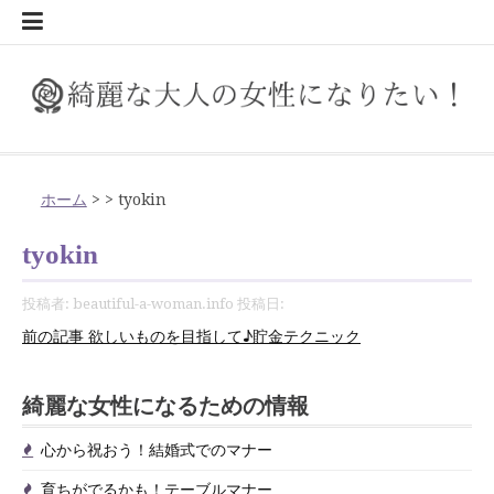
コ
ン
美
ラ
恋
マ
サ
ホ
二
大
大
美
標
年
ま
美
紫
ア
イ
大
資
部
毎
自
欲
女
お
好
婚
元
結
自
で
意
知
酔
育
心
気
日
伝
テ
容
イ
愛
ナ
イ
ワ
の
人
人
人
準
相
ぶ
し
外
フ
ン
人
格
屋
日
分
し
性
家
き
活
彼
婚
然
き
外
っ
っ
ち
か
を
頃
え
ン
フ
ー
ト
イ
腕
な
に
お
体
応
た
く
線
タ
タ
キ
を
を
が
磨
い
の
で
な
で
が
適
な
て
と
て
て
が
ら
付
の
方
ツ
ス
マ
ト
の
前
な
で
重
の
の
見
対
ー
ー
レ
取
綺
新
き
も
病
家
人
出
忘
齢
ボ
当
知
お
も
で
祝
け
感
が
へ
綺麗な大人の女性になりたい！
綺麗な大人の女性になりたい人の情報サイト
タ
ッ
ニ
た
髪
っ
こ
と
大
た
え
策
フ
ネ
イ
得
麗
鮮
で
の
気
庭
に
会
れ
期
デ
然？
ら
き
気
る
お
た
謝
大
ス
イ
プ
ン
る
で
て
の
モ
人
る
る
で
ァ
ッ
な
し
に！
に
よ
を
の
菜
愛
い
ら
は
ィ
ビ
な
た
を
か
う！
い！
を！
事！
キ
ル
グ
み
イ
か
作
デ
メ
み
歩
肌
イ
ト
人
て
断
な
り
目
ミ
園
さ
を
れ
い
タ
ジ
い！
い！
付
も！
結
葬
お
言
ッ
ホーム
>
>
tyokin
で
を
メ
ら
り
ル
イ
が
き
を
ブ
で
の
デ
捨
る
レ
指
カ
を
れ
見
な
つ？
ッ
ネ
引
お
け
テ
婚
儀・
中
葉
プ
口
撃
チ
で
方
体
ク
気
方
守
は
服
朝
キ
離
ラ
ベ
し
タ！
始
る
つ
い
チ
ス
越
金
た
ー
式
お
元
遣
tyokin
元
退
ェ
き
重
に
と
ろ
自
を
食
ル
の
イ
ル
て
女
め
女
け
を
マ
し
の
い！
ブ
で
葬
の
い
美
ン
た
を
な
は
う
分
買
と
大
す
フ
ア
♪
性
よ
性
に
マ
ナ
挨
マ
飲
ル
の
式
マ
の
人
そ
把
る
磨
う
は
人
す
ス
ッ
貯
保
う
に
行
ス
ー
拶
ナ
み
マ
マ
で
ナ
マ
投稿者:
beautiful-a-woman.info
投稿日:
に
ば
握
き
時
に
め
タ
プ
金
険
な
こ
タ
の
ー
会
ナ
ナ
の
ー
ナ
続
前の記事
欲しいものを目指して♪貯金テクニック
か
し
に
に
イ
し
テ
と
る
う
ー
マ
の
ー
ー
マ
ー
す
よ
使
気
ル
た
ク
は
に
し
ナ
マ
ナ
き
の
う
う
を
の
女
ニ
は
よ
ー
ナ
ー
綺麗な女性になるための情報
を
対
付
見
性
ッ
う
ー
処
け
直
に
ク
読
心から祝おう！結婚式でのマナー
法
た
し
な
む
い
ろ
育ちがでるかも！テーブルマナー