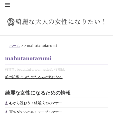
コ
ン
美
ラ
恋
マ
サ
ホ
二
大
大
美
標
年
ま
美
紫
ア
イ
大
資
部
毎
自
欲
女
お
好
婚
元
結
自
で
意
知
酔
育
心
気
日
伝
テ
容
イ
愛
ナ
イ
ワ
の
人
人
人
準
相
ぶ
し
外
フ
ン
人
格
屋
日
分
し
性
家
き
活
彼
婚
然
き
外
っ
っ
ち
か
を
頃
え
ン
フ
ー
ト
イ
腕
な
に
お
体
応
た
く
線
タ
タ
キ
を
を
が
磨
い
の
で
な
で
が
適
な
て
と
て
て
が
ら
付
の
方
ツ
ス
マ
ト
の
前
な
で
重
の
の
見
対
ー
ー
レ
取
綺
新
き
も
病
家
人
出
忘
齢
ボ
当
知
お
も
で
祝
け
感
が
へ
綺麗な大人の女性になりたい！
綺麗な大人の女性になりたい人の情報サイト
タ
ッ
ニ
た
髪
っ
こ
と
大
た
え
策
フ
ネ
イ
得
麗
鮮
で
の
気
庭
に
会
れ
期
デ
然？
ら
き
気
る
お
た
謝
大
ス
イ
プ
ン
る
で
て
の
モ
人
る
る
で
ァ
ッ
な
し
に！
に
よ
を
の
菜
愛
い
ら
は
ィ
ビ
な
た
を
か
う！
い！
を！
事！
キ
ル
グ
み
イ
か
作
デ
メ
み
歩
肌
イ
ト
人
て
断
な
り
目
ミ
園
さ
を
れ
い
タ
ジ
い！
い！
付
も！
結
葬
お
言
ッ
ホーム
>
>
mabutanotarumi
で
を
メ
ら
り
ル
イ
が
き
を
ブ
で
の
デ
捨
る
レ
指
カ
を
れ
見
な
つ？
ッ
ネ
引
お
け
テ
婚
儀・
中
葉
プ
口
撃
チ
で
方
体
ク
気
方
守
は
服
朝
キ
離
ラ
ベ
し
タ！
始
る
つ
い
チ
ス
越
金
た
ー
式
お
元
遣
mabutanotarumi
元
退
ェ
き
重
に
と
ろ
自
を
食
ル
の
イ
ル
て
女
め
女
け
を
マ
し
の
い！
ブ
で
葬
の
い
美
ン
た
を
な
は
う
分
買
と
大
す
フ
ア
♪
性
よ
性
に
マ
ナ
挨
マ
飲
ル
の
式
マ
の
人
そ
把
る
磨
う
は
人
す
ス
ッ
貯
保
う
に
行
ス
ー
拶
ナ
み
マ
マ
で
ナ
マ
投稿者:
beautiful-a-woman.info
投稿日:
に
ば
握
き
時
に
め
タ
プ
金
険
な
こ
タ
の
ー
会
ナ
ナ
の
ー
ナ
続
前の記事
まぶたのたるみが気になる
か
し
に
に
イ
し
テ
と
る
う
ー
マ
の
ー
ー
マ
ー
す
よ
使
気
ル
た
ク
は
に
し
ナ
マ
ナ
き
の
う
う
を
の
女
ニ
は
よ
ー
ナ
ー
綺麗な女性になるための情報
を
対
付
見
性
ッ
う
ー
処
け
直
に
ク
読
心から祝おう！結婚式でのマナー
法
た
し
な
む
い
ろ
育ちがでるかも！テーブルマナー